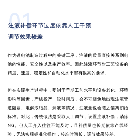
01
注液补偿环节过度依靠人工干预
调节效果较差
作为锂电池制造过程中的关键工序，注液的质量直接关系到电
池的性能、安全性以及生产效率。因此注液环节对工艺设备的
精度、速度、稳定性和自动化水平都有很高的要求。
但在实际生产过程中，受制于早期工艺水平和设备老化、环境
影响等因素，产线投产一段时间后，会不可避免地出现注液管
道阻塞、电解液结晶、漏液等情况，注液量也会随之偏离初始
标准。对此，传统做法是采取人工调节，设置注液补偿，消除
NG。但人工介入往往不能及时，且补偿量也长期依靠产线经
验，无法实现标准化操作，校准时间长，调节效果较差
。