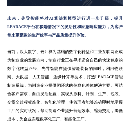
未来，先导智能将对AI算法和模型进行进一步升级，提升
LEADACE平台在极端情况下的灵活性和应急响应能力，为客户
带来更极致的生产效率与产品质量提升体验。
当前，以大数字、云计算为基础的数字化转型和工业互联网正成
为制造业的发展方向，制造行业正在寻求适合自己的快速稳定的
数字化转型路径。先导智能在提供智能装备的同时，利用物联
网、大数据、人工智能、边缘计算等技术，打造LEADACE智能
制造系统，为制造企业提供闭环式的信息化整体解决方案。可结
合客户需求，自由灵活配置，实现从原料、计划、生产、包装、
交货全过程标准化、智能化管理，使管理者能够准确即时地掌握
工厂的实时状况，帮助制造企业提升营运效率、缩短交期，降低
成本，为企业实现数字化工厂、智能化工厂。