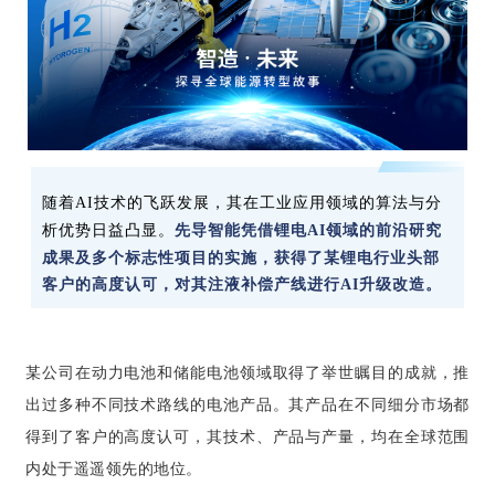
随着AI技术的飞跃发展，其在工业应用领域的算法与分
析优势日益凸显。
先导智能凭借锂电AI领域的前沿研究
成果及多个标志性项目的实施，获得了某锂电行业头部
客户的高度认可，对其注液补偿产线进行AI升级改造。
某公司在动力电池和储能电池领域取得了举世瞩目的成就，推
出过多种不同技术路线的电池产品。其产品在不同细分市场都
得到了客户的高度认可，其技术、产品与产量，均在全球范围
内处于遥遥领先的地位。