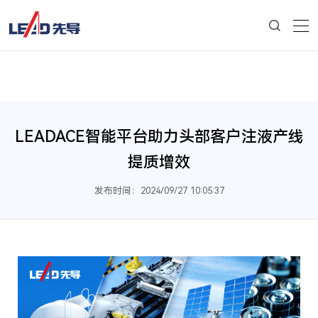
LEADACE智能平台助力头部客户注液产线
提质增效
发布时间：2024/09/27 10:05:37