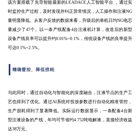
该方案搭载了先导智能最新的LEADACE人工智能平台 ，通过实
时监控生产过程，及时发现并纠正异常情况，人工操作和注液NG
量明显降低。从客户反馈的数据来看，升级后的单机日均NG电芯
量减少了47个。以一条产线配备4台注液机计算，改造后的新型
设备产线良率可以提升约0.01%~0.1%，传统设备产线的良率提升
可达0.1%~2.5%。
精确管控，降低损耗
与此同时，通过自动化与智能化的深度融合，注液节点的生产工
艺也得到了优化。通过AI系统对投放参数进行自动化精准管控，
生产损耗得到了显著降低。实际运行数据显示，一条配备4台新
型注液设备的产线，年均可节省约4.752吨电解液，直接经济收益
达38万元。