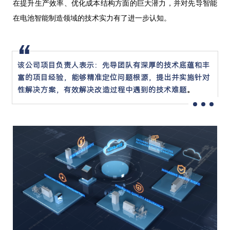
在提升生产效率、优化成本结构方面的巨大潜力，并对先导智能
在电池智能制造领域的技术实力有了进一步认知。
该公司项目负责人表示：先导团队有深厚的技术底蕴和丰
富的项目经验，能够精准定位问题根源，提出并实施针对
性解决方案，有效解决改造过程中遇到的技术难题
。