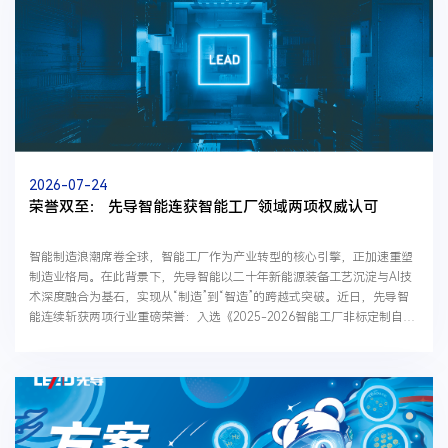
2026-07-24
荣誉双至： 先导智能连获智能工厂领域两项权威认可
智能制造浪潮席卷全球，智能工厂作为产业转型的核心引擎，正加速重塑
制造业格局。在此背景下，先导智能以二十年新能源装备工艺沉淀与AI技
术深度融合为基石，实现从“制造”到“智造”的跨越式突破。近日，先导智
能连续斩获两项行业重磅荣誉：入选《2025-2026智能工厂非标定制自动
化集成商百强榜》，核心产品LEADACE PHM设备预测...