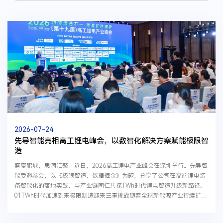
2026-07-24
先导智能亮相高工锂电峰会，以数智化解决方案赋能极限智
造
盛夏鹏城，思潮汇聚。近日，2026高工锂电产业峰会在深圳举行。先导智
能受邀参会，以《极限智造，数据掘金》为题，分享了公司在高端锂电装
备智能化的落地实践，与产业链同仁共探TWh时代锂电智造升级新路径。
01TWh时代加速到来极限制造迎来三重挑战随着全球新能源产业持续扩
张，锂电制造正式迈入TWh时代。据高工预测，2026年...