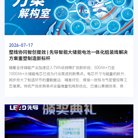
2026-07-17
整线协同智创提效 | 先导智能大储能电池一体化组装线解决
方案重塑制造新标杆
随着全球储能产业加速迈入TWh级规模扩张新阶段，500Ah+乃至
1000Ah+大储能电芯已成为行业竞逐的新焦点。电芯尺寸与能量的跃升，
同步放大了制造环节的重载搬运、精准对位、焊接一致性与气密管控等工
艺难度。传统产线依赖单点设备堆叠和局部优化，已难以兼顾效率、良率
与成本，更难满足大规模量产对稳定性、一致性和柔性制造的...