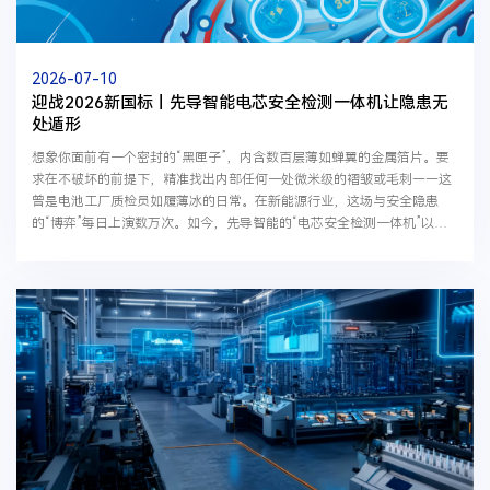
2026-07-10
迎战2026新国标丨先导智能电芯安全检测一体机让隐患无
处遁形
想象你面前有一个密封的“黑匣子”，内含数百层薄如蝉翼的金属箔片。要
求在不破坏的前提下，精准找出内部任何一处微米级的褶皱或毛刺——这
曾是电池工厂质检员如履薄冰的日常。在新能源行业，这场与安全隐患
的“博弈”每日上演数万次。如今，先导智能的“电芯安全检测一体机”以科
技之力重构规则，让电池安全从“迷雾中的解码”变为“...