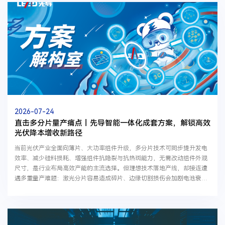
2026-07-24
直击多分片量产痛点丨先导智能一体化成套方案，解锁高效
光伏降本增收新路径
当前光伏产业全面向薄片、大功率组件升级，多分片技术可同步提升发电
效率、减少硅料损耗、增强组件抗隐裂与抗热斑能力，无需改动组件外观
尺寸，是行业布局高效产能的主流选择。但理想技术落地产线，却接连遭
遇多重量产难题：激光分片容易造成碎片、边缘切割损伤会加剧电池衰
减、薄片高速串焊精度与产能难以兼顾，直接拖慢企...