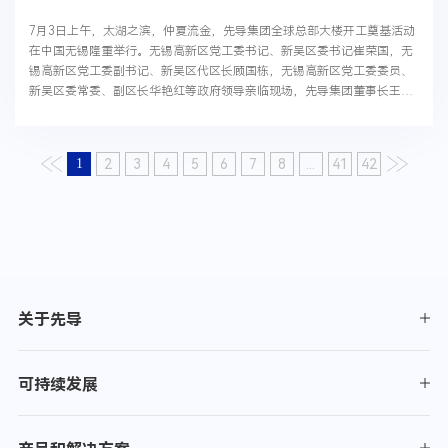
7月3日上午，太湖之滨，仲夏流金，先导集团全球总部大楼开工奠基活动
在中国无锡隆重举行。无锡高新区党工委书记、新吴区委书记崔荣国，无
锡高新区党工委副书记、新吴区代区长顾国栋，无锡高新区党工委委员、
新吴区委常委、副区长华艳红等政府领导亲临现场，先导集团董事长王燕
清携公司管理团队，与各位领导、合作伙伴及企业...
1
2
3
4
5
6
7
8
...
41
42
关于先导
可持续发展