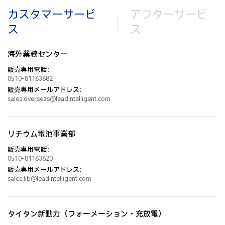
カスタマーサービ
アフターサービ
*
営業許可証
*
税務登録番
番号
号
ス
ス
基本情報
サプライヤー自薦表
*
会社住所
*
登録資本金
海外業務センター
*
会社名
今自薦します
販売専用電話：
加工品、規格部品メーカーは必ず記入
0510-81163682
*
建屋面積
*
経営範囲
販売専用メールアドレス：
*
事業分野
sales.overseas@leadintelligent.com
基本情報
*
所属業界
*
連絡先
販売ルート、マスコミ、展示会、イベントなどの他のサプラ
イヤー
リチウム電池事業部
*
連絡先
*
職位
*
電話番号
*
会社名
販売専用電話：
0510-81163620
販売専用メールアドレス：
*
職位
*
メールアド
*
総経理
sales.lib@leadintelligent.com
レス
*
事業分野
*
携帯電話
*
総経理電話
*
品質管理責
タイタン新動力（フォーメーション・充放電）
番号
任者
*
連絡先