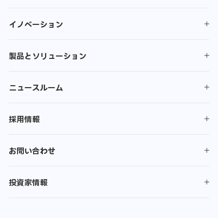
関係評価
イノベーション
当社に勤務している親族や友人はいますか？
いいえ
はい
製品とソリューション
パソコンのシステムはwindows7以上ですか。Googleブラウ
ザをインストールしていますか。
ニュースルーム
はい
いいえ
ベンダーの提供できる部品の種類、難易度レベル(低、中、高)
低
中
高
採用情報
4、サプライヤーの供給能力:供給可能な生産能力
1、普通部品
時間/週
お問い合わせ
2、複雑溶接品/アセンブリー加工
時間/週
(備考:供給できるサンプル現場に持ってくる必要があります)
投資家情報