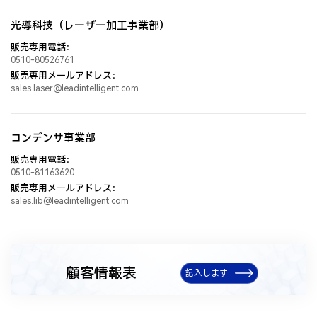
光導科技（レーザー加工事業部）
主要設備状況
販売専用電話：
0510-80526761
設備数
設備名称
設備型番
メーカー/産地
操作
量
販売専用メールアドレス：
sales.laser@leadintelligent.com
修正
コンデンサ事業部
削除
販売専用電話：
0510-81163620
追加
販売専用メールアドレス：
sales.lib@leadintelligent.com
主要検査及び実験設備
設備数
設備名称
設備型番
メーカー/産地
操作
量
顧客情報表
記入します
修正
削除