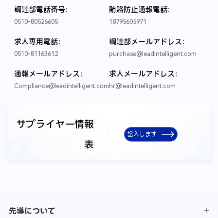
*
2020年の販売
*
2021年の販売
調達部電話番号：
賄賂防止通報電話：
収入
収入
0510-80526605
18795605971
求人専用電話：
調達部メールアドレス：
*
2022年の販売
収入
0510-81163612
purchase@leadintelligent.com
通報メールアドレス：
求人メールアドレス：
Compliance@leadintelligent.com
hr@leadintelligent.com
主な検査及び実験設備
電話番
サプライヤー情報
*
取引先
*
連絡先
*
*
E-mail
*
操作
号
記入します
表
修正
削除
追加
先導について