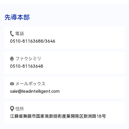
追加
先導本部
電話
財務状況
0510-81163688/3646
*
取引銀行名称
*
口座番号
ファクシミリ
*
固定資産の取
*
固定資産簿価
0510-81163648
得原価
メールボックス
*
銀行での賃借
*
2022年の粗利
状況を入力して
率
sale@leadintelligent.com
ください
住所
*
2022年の純利
*
2022年の納税
率
額
江蘇省無錫市国家高新技術産業開発区新洲路18号