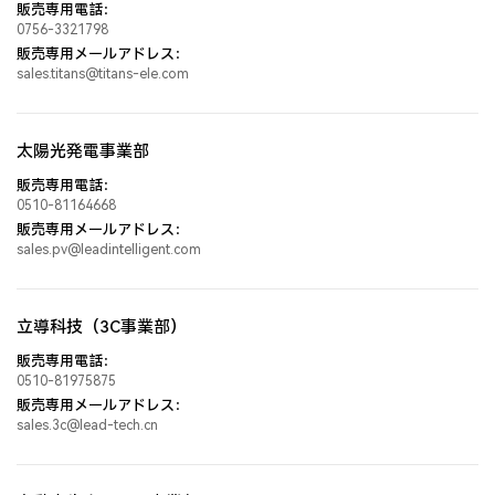
販売専用電話：
0756-3321798
*
メールアドレス
*
品質部電話
従業員数
販売専用メールアドレス：
番号
*
職位
sales.titans@titans-ele.com
管理者数
技術係人数
*
携帯電話
太陽光発電事業部
ニーズ
販売専用電話：
*
内容説明
品質管理係の
作業者数
0510-81164668
人数
*
メールアドレス
販売専用メールアドレス：
sales.pv@leadintelligent.com
生産技術レベ
競合他社
ル
立導科技（3C事業部）
ニーズ
販売専用電話：
0510-81975875
*
内容説明
社品質管理システム（複数選択）
販売専用メールアドレス：
ISO9001
IATF16949
ISO14001
なし
私は自分の意志で上記情報を記入し、また
「プライバシーポリシ
sales.3c@lead-tech.cn
ー」
、
「法的声明」
を閲覧し、同意しました。
供給タイプ