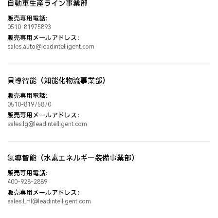
自動車生産ライン事業部
加工品
規格部品
販売専用電話：
*
加工品（複数選択）
0510-81975893
販売専用メールアドレス：
一般部品加工
sales.auto@leadintelligent.com
私は自分の意志で上記情報を記入し、また
「プライバシーポリシ
複雑溶接品/アセンブリー加工
ー」
、
「法的声明」
を閲覧し、同意しました。
金型、刃物、高精度部品加工
鏡面ローラー、ゴムローラー加工
貝導智能（知能化物流事業部）
ガイドスクリュー、スクリュー加工
販売専用電話：
4M以内の大板加工
0510-81975870
4M以上の大板加工
販売専用メールアドレス：
ラック、板金加工
sales.lg@leadintelligent.com
ラック、板金、ステンレスパイプ溶接
表面処理
氢導智能（水素エネルギー装備事業部）
熱処理
原材料
販売専用電話：
歯車類加工
400-928-2889
販売専用メールアドレス：
特殊加工
sales.LHI@leadintelligent.com
ラック・プラノミラー(6M以上）
その他