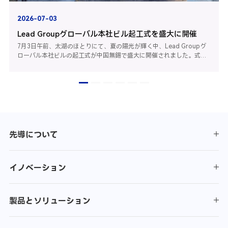
2026-07-03
Lead Groupグローバル本社ビル起工式を盛大に開催
7月3日午前、太湖のほとりにて、夏の陽光が輝く中、Lead Groupグ
ローバル本社ビルの起工式が中国無錫で盛大に開催されました。式典
には、無錫ハイテク区党工委書記・新呉区党委員会書記の崔栄国氏、
無錫ハイテク区党工委副書記・新呉区区長代理の顧国棟氏、無錫ハイ
テク区党工委委員・新呉区党委員会常務委員・副区長の華艶...
先導について
イノベーション
製品とソリューション