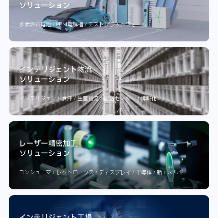
ソリューション
水素燃料電池 / PEM電解槽 / テストプラットフォーム
インテリジェント物流
ソリューション
インテリジェント倉庫 / 生産物流 / 配送センター / 情報化
レーザー精密加工
ソリューション
コンシューマエレクトロニクス / ディスプレイ / 半導体 / 新エネルギー
インテリジェント工場