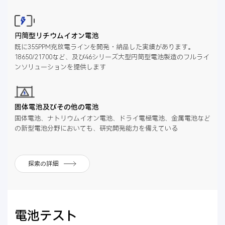
円筒型リチウムイオン電池
既に355PPM充放電ラインを開発・納品した実績があります。
18650/21700など、及び46シリーズ大型円筒型電池製造のフルライ
ンソリューションを提供します
固体電池及びその他の電池
固体電池、ナトリウムイオン電池、ドライ電極電池、金属電池など
の新型電池分野においても、研究開発能力を備えている
探索の詳細
電池テスト