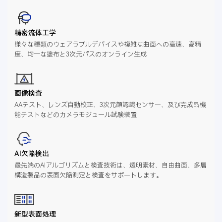
精密流体工学
様々な種類のウェアラブルデバイスや複雑な曲面への高速、高精
度、均一な塗布と3次元パスのオンライン生成
画像検査
AAテスト、レンズ自動校正、3次元顔認識センサー、及び完成品機
能テストなどのカメラモジュール試験装置
AI欠陥検出
最先端のAIアルゴリズムと検査技術は、透明素材、自由曲面、多層
構造製品の表面欠陥測定と検査をサポートします。
新型表面処理