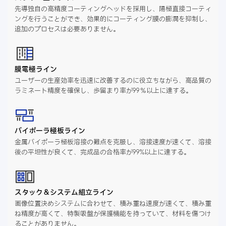
先導独自の高精度コーティングヘッドを採用し、陽極直接コーティ
ングを行うことができ、効果的にコーティング膜の膨潤を抑制し、
追加のプロセスは必要ありません。
膜電極ライン
ユーザーの生産効率を迅速に改善するのに役立ちながら、高品質の
ラミネート精度を確保し、歩留まり率が99％以上に達する。
バイポーラ極板ライン
金属バイポーラ極板溶接の難点を克服し、溶接速度が速くて、溶接
後の平坦性が良くて、完成品の合格率が99%以上に達する。
スタック＆システム組立ライン
画像位置決めシステムに合わせて、積み重ね速度が速くて、積み重
ね精度が高くて、特製吸盤が保護機能を持っていて、材料を傷つけ
ることがありません。