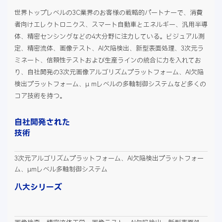
世界トップレベルの3C業界のお客様の戦略的パートナーで、消費
者向けエレクトロニクス、スマート自動車とエネルギー、汎用半導
体、精密センシングなどの4大分野に注力している。ビジュアル測
定、精密流体、画像テスト、AI欠陥検出、新型表面処理、3次元ラ
ミネート、信頼性テストおよび生産ラインの統合に力を入れてお
り、自社開発の3次元画像アルゴリズムプラットフォーム、AI欠陥
検出プラットフォーム、μ mレベルの多軸制御システムなど多くの
コア技術を持つ。
自社開発された
技術
3次元アルゴリズムプラットフォーム、AI欠陥検出プラットフォー
ム、μmレベル多軸制御システム
八大シリーズ