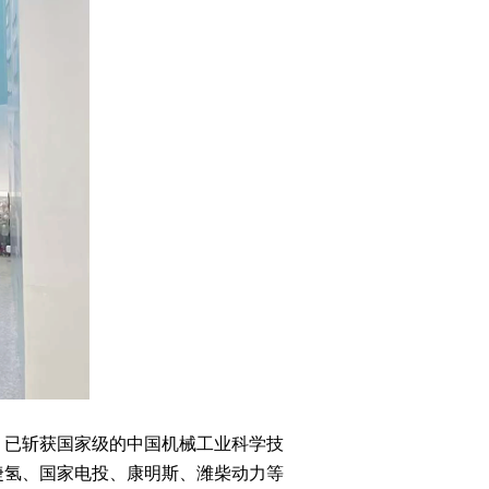
，已斩获国家级的中国机械工业科学技
捷氢、国家电投、康明斯、潍柴动力等