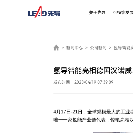
关于先导
可持续发
>
新闻中心
>
公司新闻
>
氢导智能
氢导智能亮相德国汉诺威
发布时间：2023/04/19 07:39:09
4月17日-21日，全球规模最大的
唯一一家氢能产业链代表，惊艳亮相汉