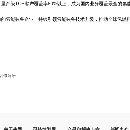
量产级TOP客户覆盖率80%以上，成为国内业务覆盖最全的氢
力的氢能装备企业，持续引领氢能装备技术升级，推动全球氢燃
合作调研
关于先导
可持续发展
产品和解决方案
新闻中心