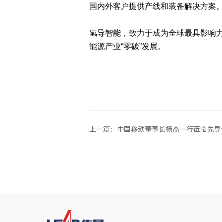
国内外客户提供产线和装备解决方案。
氢导智能，致力于成为全球最具影响
能源产业“零碳”发展。
上一篇：中国移动董事长杨杰一行莅临先导