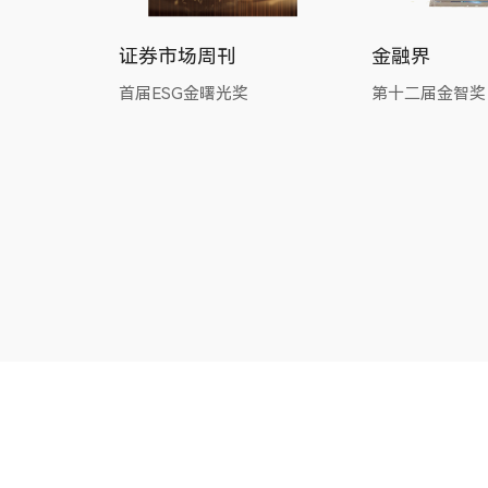
证券市场周刊
金融界
标
员
首届ESG金曙光奖
第十二届金智奖
发