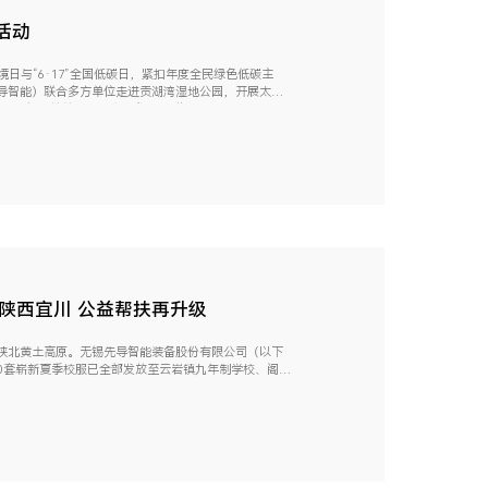
活动
环境日与“6·17”全国低碳日，紧扣年度全民绿色低碳主
导智能）联合多方单位走进贡湖湾湿地公园，开展太湖
执行、慈善赋能、公众参与”五位一体协...
暖陕西宜川 公益帮扶再升级
陕北黄土高原。无锡先导智能装备股份有限公司（以下
0套崭新夏季校服已全部发放至云岩镇九年制学校、阁楼
抓手，先导智能用点滴善意守护山区...