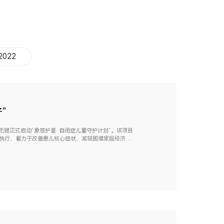
2022
”
在无锡正式启动“象慈护星·自闭症儿童守护计划”。该项目
队执行，着力于改善患儿核心症状，减轻困难家庭经济负
殊儿童关爱体系上迈出坚实一步。01打...