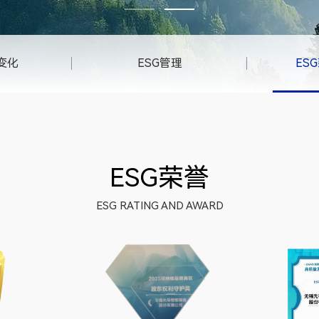
变化
ESG管理
ES
ESG荣誉
ESG RATING AND AWARD