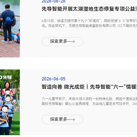
2026-06-26
先导智能开展太湖湿地生态修复专项公益
6月13日，恰逢无锡市第十九个“环境月”，同时衔接“6·5”世界
线。在此契机下，无锡先导智能装备股份有限公司（以下简称先
湿地生态修复专项公益活动，创新打造“政府指导、企业出资、专业
探索更多
2026-06-05
智造向善 微光成炬｜先导智能“六一”情
六一儿童节前夕，来自太湖之滨的一份特殊礼物，跨越千里抵达
简称先导智能）暖心公益再启程，为当地儿童送去节日关怀，26
小学及阁楼幼儿园学生手中。以物资暖心、助学赋能、妇儿关爱为
探索更多