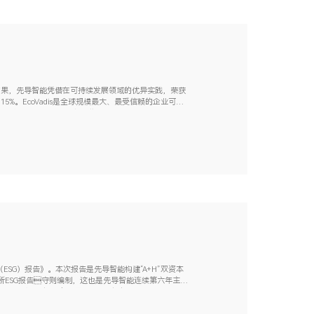
评审结果，先导智能凭借在可持续发展领域的优异实践，荣获
前 15%。EcoVadis是全球规模最大、最受信赖的企业可持
环境、劳工与人权、商业道德及可...
ESG）报告》。本次报告是先导智能构建“A+H”双资本
ESG报告守则编制，这也是先导智能连续第六年主动
平持续跃升，斩获多项国内外权威评级与荣...