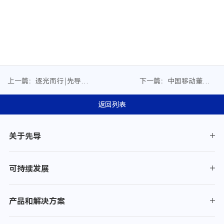
上一篇：逐光而行￨先导智
下一篇：中国移动董事长
能亮相SNEC展最强智造力
杨杰一行莅临先导合作调
研
返回列表
关于先导
可持续发展
产品和解决方案