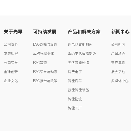
关于先导
可持续发展
产品和解决方案
新闻中心
公司简介
ESG战略与治理
锂电池智能制造
公司新闻
发展历程
应对气候变化
固态电池智能制造
产品动态
公司荣誉
ESG管理
光伏智能制造
客户案例
全球创新
ESG荣誉与动态
消费电子
展会活动
企业文化
ESG报告与政策
智能汽车
多媒体中心
氢能智能装备
智能物流
智能工厂