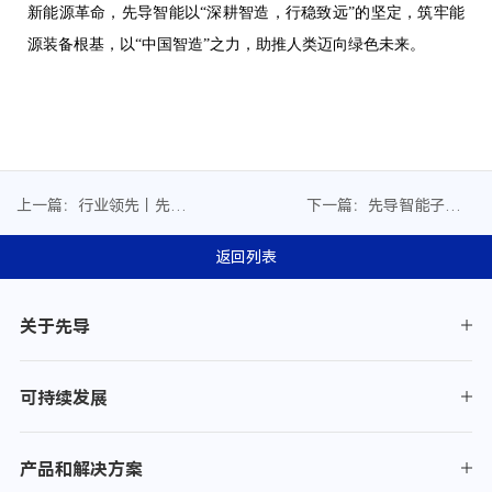
新能源革命，先导智能以“深耕智造，行稳致远”的坚定，筑牢能
源装备根基，以“中国智造”之力，助推人类迈向绿色未来。
上一篇：行业领先丨先导
下一篇：先导智能子公司
智能Wind ESG评级跃升至
立导科技荣膺AMTS可持续
AA级
发展标杆奖，以整线方案
返回列表
赋能汽车智造
关于先导
可持续发展
产品和解决方案