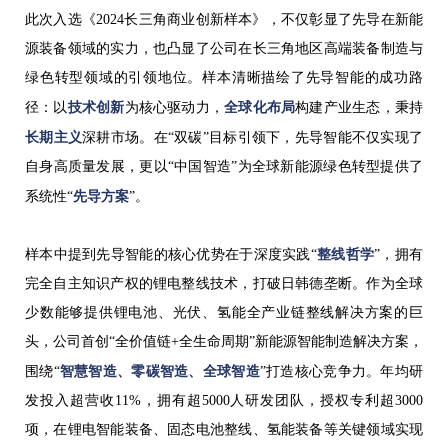
此次入选《2024长三角商业创新样本》，不仅彰显了先导在新能
源装备领域的实力，也凸显了公司在长三角地区高端装备制造与
绿色转型领域的引领地位。样本清晰描绘了先导智能的成功路
径：以
技术创新
为核心驱动力，
全球化布局
构建产业生态，秉持
长期主义
深耕市场。在“双碳”目标引领下，先导智能不仅实现了
自身高质量发展，更以“中国智造”为全球新能源绿色转型提供了
系统性“
先导方案
”。
样本中提到先导智能的核心优势在于深度实践“
整线哲学
”，拥有
完全自主知识产权的锂电整线技术，打破日韩德垄断。作为全球
少数能够提供锂电池、光伏、氢能全产业链整线解决方案的巨
头，公司首创“全价值链+全生命周期”新能源智能制造解决方案，
围绕“
智慧智造、零碳智造、全球智造
”打造核心竞争力。年均研
发投入超营收11%，拥有超5000人研发团队，授权专利超3000
项，在锂电智能装备、固态电池整线、氢能装备等关键领域实现