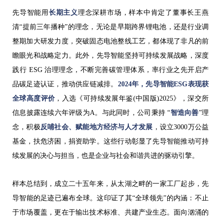
先导智能用
长期主义
理念深耕市场，样本中肯定了董事长王燕
清“提前三年播种”的理念，无论是早期跨界锂电池，还是行业调
整期加大研发力度，突破固态电池整线工艺，都体现了非凡的前
瞻眼光和战略定力。此外，先导智能坚持可持续发展战略，深度
践行 ESG 治理理念，不断完善碳管理体系，率行业之先开启产
品碳足迹认证，推动供应链减排。
2024年，先导智能ESG表现获
全球高度评价
，入选《可持续发展年鉴(中国版)2025》，深交所
信息披露连续六年评级为A。与此同时，公司秉持 “
智造向善
”理
念，积极
反哺社会、赋能地方经济与人才发展
，设立3000万公益
基金，扶危济困，捐资助学。这些行动彰显了先导智能推动可持
续发展的决心与担当，也是企业与社会和谐共进的驱动引擎。
样本总结到，成立二十五年来，从太湖之畔的一家工厂起步，先
导智能的足迹已遍布全球。这印证了其“全球领先”的内涵：不止
于市场覆盖，更在于输出技术标准、共建产业生态。面向汹涌的