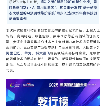
领域的突破性创新，
成功入选“新质100”创新企业榜，同
时斩获“乾行・AI 应用创新奖”
；其自主研发的“基于多模
态大模型的AI预测性维护系统”同步入选2025年度科技创
新典型案例
。
本次评选聚焦科技创新对实体经济的核心赋能价值，汇聚人工
智能、高端制造、绿色能源、数字医疗等前沿领域的创新力
量，参评企业需兼具核心技术自主创新能力与技术成果规模化
落地能力，真正实现产业效率跃迁与高质量升级。入围者不乏
阿里巴巴、华为、科大讯飞
等各领域头部标杆企业。先导智
能凭借技术的硬核创新性、场景的广泛适配性与价值的实际落
地性，从众多参评主体中脱颖而出，成为智能制造领域的优秀
代表。