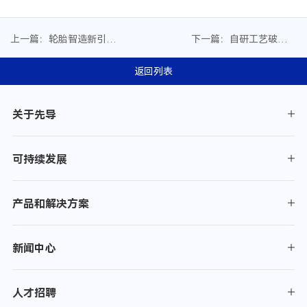
上一篇：轮胎智造新引擎
下一篇：自研工艺破局丨
丨先导智能重构物流价值
先导智能新一代干法涂布
链效率
设备，固态电池产业化再
返回列表
进一步
关于先导
可持续发展
产品和解决方案
新闻中心
人才招聘