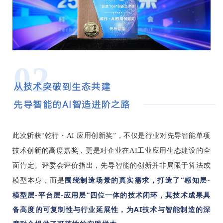
02
从技术突破到生态共建
先导智能的AI智造进阶之路
此次斩获“乾行・AI 应用创新奖”，不仅是行业对先导智能单项
技术创新的高度嘉奖，更是对企业在AI工业应用生态建设的全
面肯定。评委会评价指出，先导智能的创新并非局限于算法或
围绕制造场景的真实需求，打造了“感知层-
模型本身，而是
模型层-平台层-应用层”四位一体的技术闭环，其技术成果具
备高度的可复制性与行业延展性，为AI技术与智能制造的深