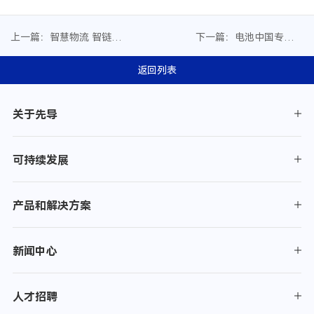
上一篇：智慧物流 智链云
下一篇：电池中国专访丨
联 | 贝导智能邀您共赴
先导智能王燕清：中国锂
CeMAT ASIA 2025
电装备的十年蝶变与未来
返回列表
征程
关于先导
可持续发展
产品和解决方案
新闻中心
人才招聘