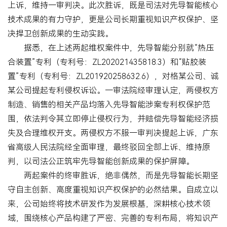
上诉，维持一审判决。此次胜诉，既是司法对先导智能核心
技术成果的有力守护，更是公司长期重视知识产权保护、坚
决捍卫创新成果的生动实践。
据悉，在上述两起维权案件中，先导智能分别就“热压
合装置”专利（专利号：ZL202021435818.3）和“贴胶装
置”专利（专利号：ZL201920258632.6），对格某公司、诚
某公司提起专利侵权诉讼。一审法院经审理认定，两侵权方
制造、销售的相关产品均落入先导智能涉案专利权保护范
围，依法判令其立即停止侵权行为，并赔偿先导智能经济损
失及合理维权开支。两侵权方不服一审判决提起上诉，广东
省高级人民法院经全面审理，最终驳回全部上诉、维持原
判，以司法公正筑牢先导智能创新成果的保护屏障。
两起案件的终审胜诉，绝非偶然，而是先导智能长期坚
守自主创新、高度重视知识产权保护的必然结果。自成立以
来，公司始终将技术研发作为发展根基，深耕核心技术领
域，围绕核心产品构建了严密、完善的专利布局，将知识产