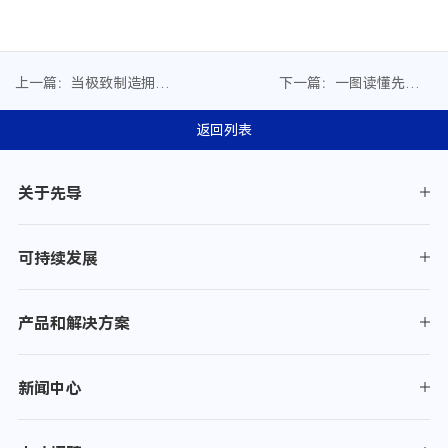
上一篇：当极致制造拥有
下一篇：一图读懂先导智
具身的灵魂，工业级“超级
能2025年度ESG报告
物种”即将破界而生
返回列表
关于先导
可持续发展
产品和解决方案
新闻中心