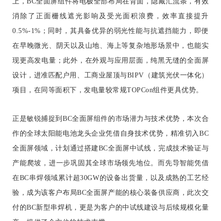
上，BC全面屏组件将电极全部布局在背面，隐藏汇流条，有效
消除了正面栅线遮光影响及受光面积浪费，效率直接提升
0.5%-1%；同时，其具备优异的弱光性能与抗遮挡能力，即便
在早晚微光、阴天以及山地、海上等复杂地形场景中，也能实
现更高发电量；此外，在外观与应用层面，纯黑无缝的全面屏
设计，进准匹配户用、工商业屋顶与BIPV（建筑光伏一体化）
项目，在同等面积下，发电量较常规TOPCon组件更具优势。
正是敏锐
捕捉到BC全面屏组件的市场潜力与技术优势，本次合
作的全球太阳能电池龙头企业凭借自身技术优势，精准切入BC
全面屏领域，计划通过搭建BC全面屏中试线，完成技术验证与
产能爬坡，进一步巩固其全球市场领先地位。而先导智能凭借
在BC串焊领域累计超30GW的设备出货量，以及成熟的工艺经
验，成为该客户布局BC全面屏产能的核心装备供应商，此次交
付的BC新型串焊机，更是为客户的中试线建设与后续规模化量