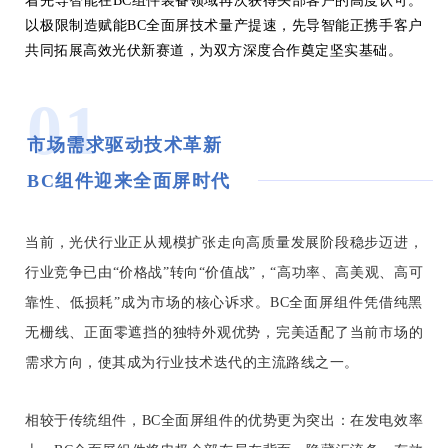
着先导智能在BC组件装备领域再
次
获
得
头部客户
的高度
认可
。
以极限制造赋能BC全面屏技术量产提速，
先导智能正携手客户
共同拓展高效光伏新赛道，为双方深度合作奠定坚实基础。
01
市场需求驱动技术革新
BC组件迎来全面屏时代
当前，光伏行业正从规模扩张走向高质量发展阶段稳步迈进，
行业竞争已由“价格战”转向“价值战”，“高功率、高美观、高可
靠性、低损耗”成为市场的核心诉求。BC全面屏组件凭借纯黑
无栅线、正面零遮挡的独特外观优势，完美适配了当前市场的
需求方向，使其成为行业技术迭代的主流路线之一。
相较于传统组件，BC全面屏组件的优势更为突出：在发电效率