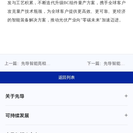
发与工艺积累，不断迭代升级BC组件量产方案，携手全球客户
攻克量产技术瓶颈，为全球客户提供更高效、更可靠、更经济
的智能装备解决方案，推动光伏产业向"零碳未来"加速迈进
。
上一篇：先导智能亮相
下一篇：先导智能荣获
2026世界氢能峰会，以全
EcoVadis“银牌”评级
球交付能力夯实欧洲市场
返回列表
布局
关于先导
可持续发展