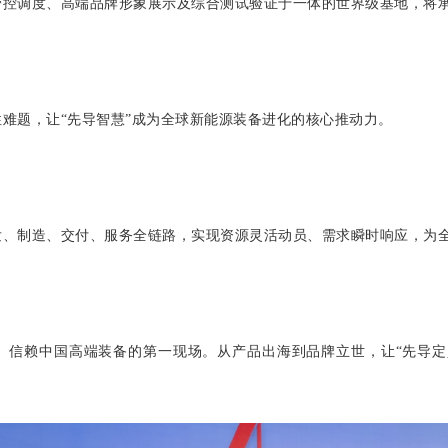
管控调度、高端品牌形象展示及综合测试验证于一体的世界级基地，将
难题，让“先导智慧”成为全球新能源装备进化的核心推动力。
发、制造、交付、服务全链路，实现资源灵活动员、需求瞬时响应，为
、信赖中国高端装备的第一现场。从产品出海到品牌立世，让“先导定