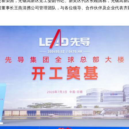
记崔荣国
，无锡高新区党工委副书记、新吴区代区长顾国栋，
无锡高新
团董事长王燕清携公司管理团队，与各位领导、合作伙伴及企业代表齐