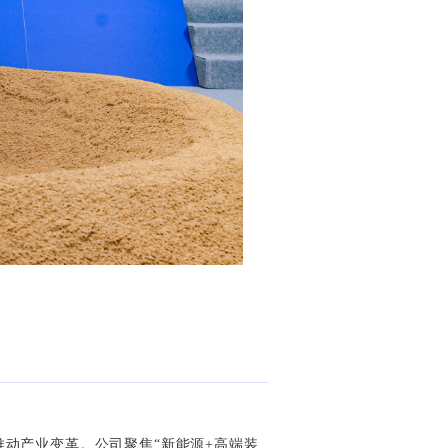
动产业变革。公司聚焦“新能源+高端装