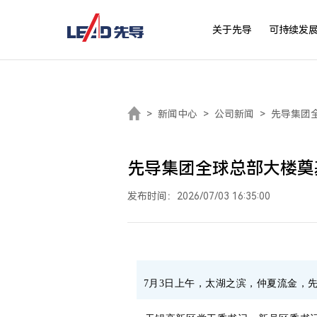
关于先导
可持续发
>
新闻中心
>
公司新闻
>
先导集团
先导集团全球总部大楼奠
发布时间：2026/07/03 16:35:00
7月3日上午，太湖之滨，仲夏流金，