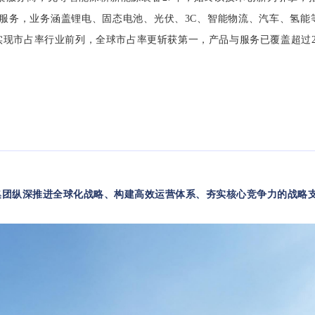
和服务，业务涵盖锂电、固态电池、光伏、3C、智能物流、汽车、氢能
实现市占率行业前列，全球市占率更斩获第一，产品与服务已覆盖超过2
集团纵深推进全球化战略、构建高效运营体系、夯实核心竞争力的战略