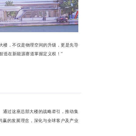
大楼，不仅是物理空间的升级，更是先导
智造在新能源赛道掌握定义权！”
。通过这座总部大楼的战略牵引，推动集
放共赢的发展理念，深化与全球客户及产业