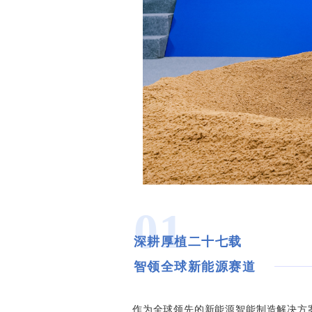
01
深耕厚植二十七载
智领全球新能源赛道
作为全球领先的新能源智能制造解决方