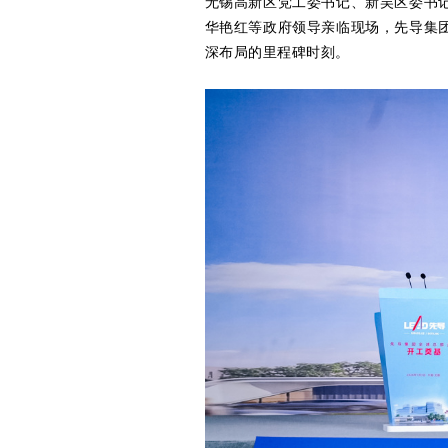
无锡
高新区党工委书记、新吴区委书
华艳红
等政府领导亲临现场
，先导集
深布局的里程碑时刻。