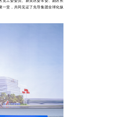
区党工委委员、新吴区委常委、副区长
聚一堂，共同见证了先导集团全球化纵