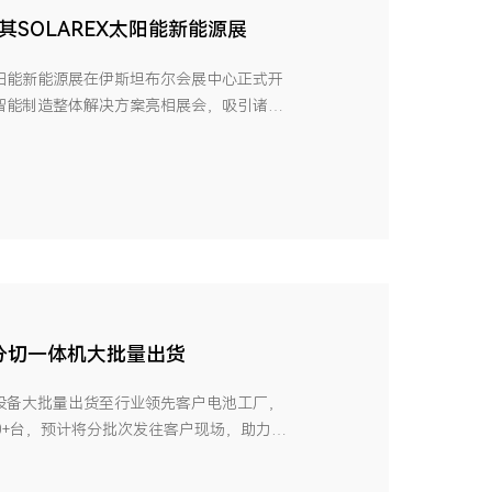
其SOLAREX太阳能新能源展
际太阳能新能源展在伊斯坦布尔会展中心正式开
智能制造整体解决方案亮相展会，吸引诸多
电潜力为 1,527 kWh/㎡，十分适合光伏
举办的国际太阳能新能源展是土耳其及中东
压分切一体机大批量出货
设备大批量出货至行业领先客户电池工厂，
0+台，预计将分批次发往客户现场，助力电
速扩产。 辊压与分切，均属锂电池前道正负
池的电芯能量密度，以及电池安全性极为关