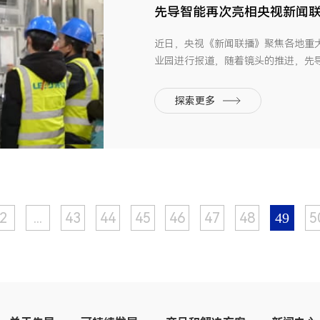
先导智能再次亮相央视新闻
近日，央视《新闻联播》聚焦各地重
业园进行报道，随着镜头的推进，先
源制造高端装备生产场景，收获了一
碳产业园区，园内上下游产业链中80
探索更多
了零碳...
2
...
43
44
45
46
47
48
5
49