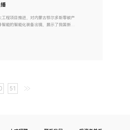
联播
大工程项目推进，对内蒙古鄂尔多斯零碳产
导智能的智能化装备出镜，展示了我国新能
众好评。 鄂尔多斯零碳产业园为全球首个零
%的能源直接来自于风电、光伏和储能，实现
0
51