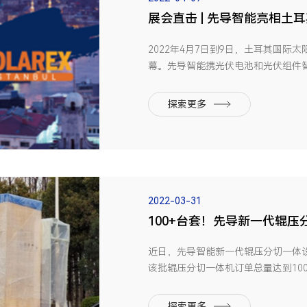
展会直击 | 先导智能亮相土耳
2022年4月7日到9日，土耳其国
幕。先导智能携光伏电池和光伏组件
关注。 土耳其光照资源丰富，太阳能年发
项目开发，产业发展前景广阔，此次
探索更多
地区最大的太阳...
2022-03-31
100+台套！先导新一代辊
近日，先导智能新一代辊压分切一体
该批辊压分切一体机订单总量达到10
池行业龙头在TWh时代实现高质量快
极片制造过程的核心工序，对于锂电
探索更多