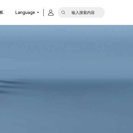
系
Language