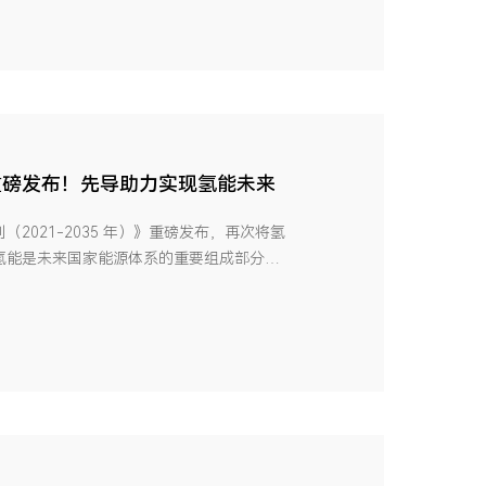
重磅发布！先导助力实现氢能未来
2021-2035 年）》重磅发布，再次将氢
氢能是未来国家能源体系的重要组成部分，
体，到2035年，我国将形成涵盖交通、储
 为加强氢能产业规划解读，3月24日，央