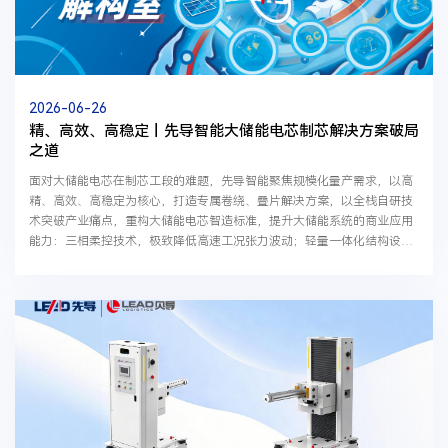
2026-06-26
精、高效、高稳定丨先导智能大储能电芯制芯解决方案破局
之道
面对大储能电芯在制芯工段的难题，先导智能聚焦规模化量产需求，以高
精、高效、高稳定为核心，打造专属卷绕、叠片解决方案，以全栈自研技
术突破产业痛点，重构大储能电芯智造标准，提升大储能系统的商业应用
能力：三相柔控技术，极致降低高速工况张力波动；轻量一体化结构设
计，夯实设备稳定性；AI智能累积纠偏，严控微米级精度。多重核心技术
深度赋能下，先导智能的制芯解决方案实现了性能指标的全面领跑。针对
大储能电芯的不同工艺路线，分别推出了专属AI智速卷绕机与EV&ESS高
速切叠一体机，达成线速度5m/s的卷绕工艺和单工位0.6s/pcs的叠片工
艺。