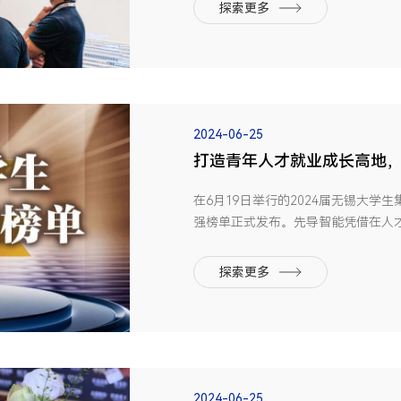
得全场瞩目。01三大尖端新品重磅发
探索更多
的光伏市场，“降本+...
2024-06-25
打造青年人才就业成长高地，
企业20强榜首！
在6月19日举行的2024届无锡大学
强榜单正式发布。先导智能凭借在人
登“锡”引大学生就业企业20强榜单T
布，旨在为高校毕业生提供就业风向
探索更多
才育才留才的新视角。作为...
2024-06-25