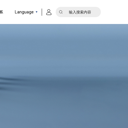
系
Language