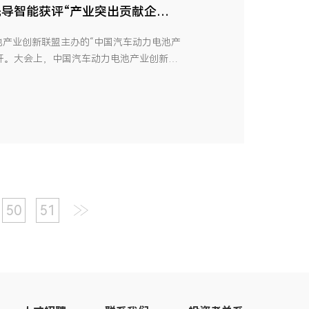
导智能获评“产业突出贡献企
电池产业创新联盟主办的“中国汽车动力电池产
重召开。大会上，中国汽车动力电池产业创新联
业面向2035发展框架研究报告》和
池及氢燃料电池产业发展年度报告》，并重磅公
50
51