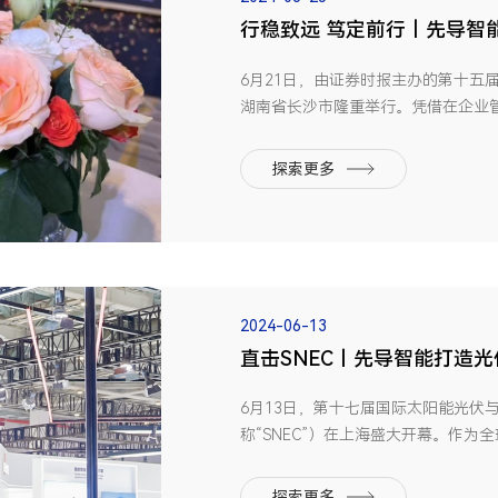
行稳致远 笃定前行｜先导智
天马奖”
6月21日，由证券时报主办的第十五
湖南省长沙市隆重举行。凭借在企业
面的优秀表现，先导智能荣获中国上
的无锡本土新能源装备制造企业。天
探索更多
资者关系管理领域的...
2024-06-13
直击SNEC丨先导智能打造
6月13日，第十七届国际太阳能光伏
称“SNEC”）在上海盛大开幕。作
端光伏电池和组件智能制造整体解决
氢能等领域的综合解决方案和创新科
探索更多