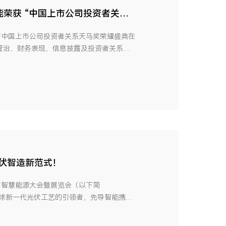
能荣获 “中国上市公司投资者关系
届中国上市公司投资者关系天马奖荣耀盛典在
管治、财务表现、信息披露及投资者关系方
市公司投资者关系天马奖，并成为唯一上榜
马奖是国内主流媒体最早聚焦于资本市场投
光伏智造新范式！
与智慧能源大会暨展览会（以下简
为全球新一代光伏工艺的引领者，先导智能携尖
方案惊艳亮相，并同步展示在光伏、储能、
技成果，以智造力量引领能源绿色未来。01