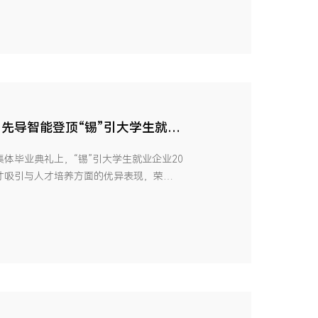
布在德国慕尼黑遇见光伏“新生”在跌宕起伏
先导智能登顶“锡”引大学生就业
生集体毕业典礼上，“锡”引大学生就业企业20
才吸引与人才培养方面的优异表现，荣
OP1，彰显企业时代担当。据悉，该榜单的发
标，为社会各界提供观察和思考如何更好引