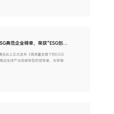
ESG典范企业榜单，荣获“ESG创新
博览会上正式发布《高质量发展下的ESG》
作为推动全球产业低碳转型的领军者，先导智能
能等行业标杆企业共同登榜。同时，凭借在
智能荣膺“ESG创新奖”。01坚持技术领先助