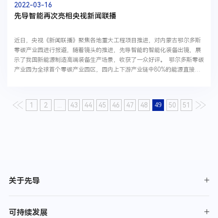
2022-03-16
先导智能再次亮相央视新闻联播
近日，央视《新闻联播》聚焦各地重大工程项目推进，对内蒙古鄂尔多斯
零碳产业园进行报道，随着镜头的推进，先导智能的智能化装备出镜，展
示了我国新能源制造高端装备生产场景，收获了一众好评。 鄂尔多斯零碳
产业园为全球首个零碳产业园区，园内上下游产业链中80%的能源直接来
自于风电、光伏和储能，实现了零碳...
1
2
...
43
44
45
46
47
48
49
50
51
关于先导
可持续发展