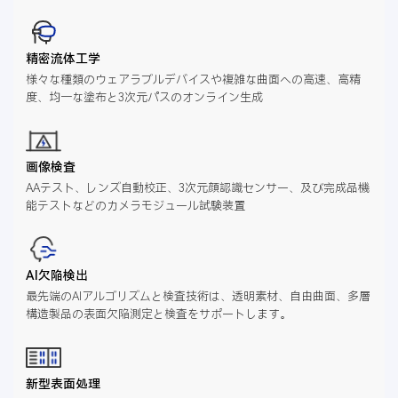
精密流体工学
様々な種類のウェアラブルデバイスや複雑な曲面への高速、高精
度、均一な塗布と3次元パスのオンライン生成
画像検査
AAテスト、レンズ自動校正、3次元顔認識センサー、及び完成品機
能テストなどのカメラモジュール試験装置
AI欠陥検出
最先端のAIアルゴリズムと検査技術は、透明素材、自由曲面、多層
構造製品の表面欠陥測定と検査をサポートします。
新型表面処理