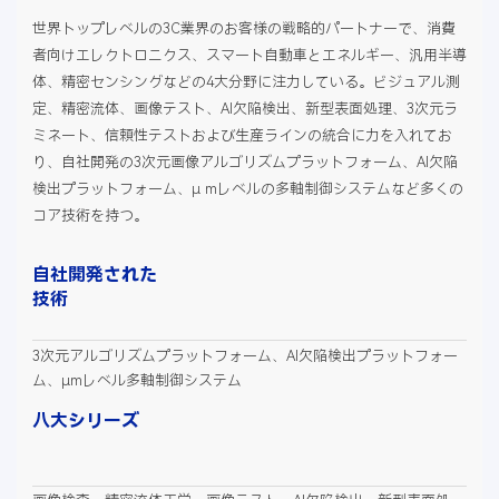
世界トップレベルの3C業界のお客様の戦略的パートナーで、消費
者向けエレクトロニクス、スマート自動車とエネルギー、汎用半導
体、精密センシングなどの4大分野に注力している。ビジュアル測
定、精密流体、画像テスト、AI欠陥検出、新型表面処理、3次元ラ
ミネート、信頼性テストおよび生産ラインの統合に力を入れてお
り、自社開発の3次元画像アルゴリズムプラットフォーム、AI欠陥
検出プラットフォーム、μ mレベルの多軸制御システムなど多くの
コア技術を持つ。
自社開発された
技術
3次元アルゴリズムプラットフォーム、AI欠陥検出プラットフォー
ム、μmレベル多軸制御システム
八大シリーズ