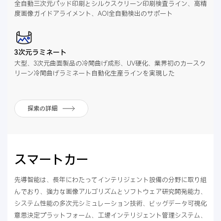
全自動三次元パッド印刷とシルクスクリーン印刷検査ライン、高精
度画像ガイドアライメント、AOI全自動検出のサポート
3次元ラミネート
大型、3次元曲面製品の冷間曲げ成形、UV硬化、業界初のカースク
リーン冷間曲げラミネート自動化生産ラインを実現した
探索の詳細
スマートカー
先導智能は、長年にわたってインテリジェント設備の分野に取り組
んでおり、強力な画像アルゴリズムとソフトウェア研究開発能力、
システム性能の多次元シミュレーション技術、ビッグデータ可視化
意思決定プラットフォーム、工場インテリジェント管理システム、