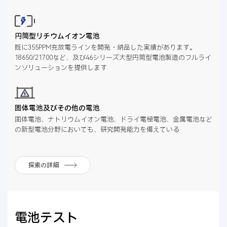
円筒型リチウムイオン電池
既に355PPM充放電ラインを開発・納品した実績があります。
18650/21700など、及び46シリーズ大型円筒型電池製造のフルライ
ンソリューションを提供します
固体電池及びその他の電池
固体電池、ナトリウムイオン電池、ドライ電極電池、金属電池など
の新型電池分野においても、研究開発能力を備えている
探索の詳細
電池テスト