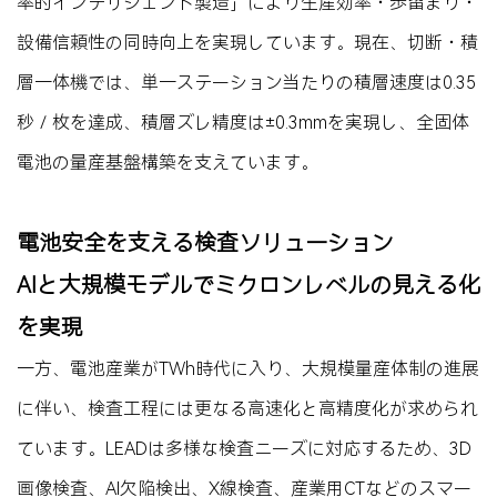
率的インテリジェント製造」により生産効率・歩留まり・
設備信頼性の同時向上を実現しています。現在、切断・積
層一体機では、単一ステーション当たりの積層速度は0.35
秒／枚を達成、積層ズレ精度は±0.3mmを実現し、全固体
電池の量産基盤構築を支えています。
電池安全を支える検査ソリューション
AIと大規模モデルでミクロンレベルの見える化
を実現
一方、電池産業がTWh時代に入り、大規模量産体制の進展
に伴い、検査工程には更なる高速化と高精度化が求められ
ています。LEADは多様な検査ニーズに対応するため、3D
画像検査、AI欠陥検出、X線検査、産業用CTなどのスマー