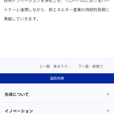
技術イノベーションを深化させ、グローバルにおけるパー
トナーと連携しながら、新エネルギー産業の持続的発展に
貢献していきます。
上一篇：集まりで力
下一篇：朗報です！
注ぎ、信諾同行|
LEADグループ 宮晨瑜
LEADは2026年グロー
氏は「アジア太平洋
返回列表
バルサプライヤー大
エネルギー女性リー
会を開催
ダー賞」を受賞
先導について
イノベーション