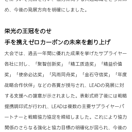
め、今後の発展方向を明確にしました。
栄光の王冠をのせ
手を携えゼロカーボンの未来を創り上げ
大会では、過去一年間に優れた成果を挙げたサプライヤー
各社に対し、「聚智创新奖」「精工质造奖」「精益价值
奖」「使命必达奖」「风雨同舟奖」「金石守信奖」「年度
战略合作伙伴」などの各賞が授与され、LEADの発展に対
する支援への謝意が示されました。表彰式終了後には戦略
提携調印式が行われ、LEADは複数の主要サプライヤーパ
ートナーと戦略協力協定を締結しました。これにより協力
関係のさらなる強化と協力目標の明確化が図られ、今後の