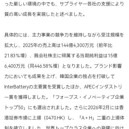
った厳しい環境の中でも、サプライヤー各社の支援により
質の高い成長を実現したと述べました。
具体的には、主力事業の競争力を維持しながら受注規模を
拡大し、2025年の売上高は144億4,300万元（前年比
21.83％増）、親会社株主に帰属する当期純利益は15億
6,400万元（同446.58％増）となりました。ブランド影響
力においても成果を上げ、韓国企業の独占を打破して
InterBatteryの主要賞を受賞したほか、APECインダストリ
ー賞を獲得しました。「フォーブス・イノベーティブ企業
トップ50」にも選出されました。さらに2026年2月には香
港証券市場に上場（0470.HK）し、「A＋H」二重の上場体
制を確立しました。世界トップクラス企業への飛躍に向け