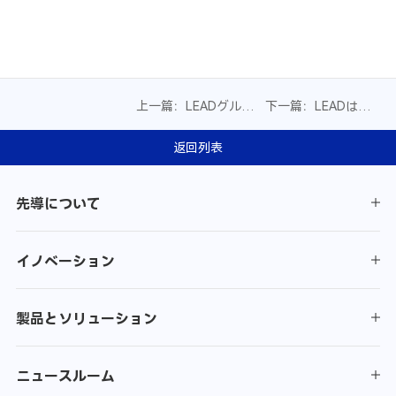
上一篇：LEADグルー
下一篇：LEADは韓国
プ宮晨瑜氏は国連グ
InterBatteryに全工程
ローバル・コンパク
向けインテリジェン
返回列表
トCEOラウンドテー
ト製造ソリューショ
ブル会議に出席：
ンを出展
先導について
「グリーン設備」で
公正なエネルギー・
トランジションに力
イノベーション
を注ぐ
製品とソリューション
ニュースルーム