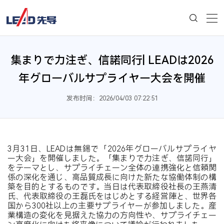
集まりで力注ぎ、信諾同行| LEADは2026
年グローバルサプライヤー大会を開催
发布时间：2026/04/03 07:22:51
3月31日、LEADは無錫で「2026年グローバルサプライヤ
ー大会」を開催しました。「集まりで力注ぎ、信諾同行」
をテーマとし、サプライチェーン全体の連携強化と信頼関
係の深化を通じ、高品質成長に向けた新たな協働体制の構
築を目的とするものです。当日は代表取締役社長の王燕清
氏、代表取締役の王磊氏をはじめとする経営陣と、世界各
国から300社以上の主要サプライヤーが参加しました。産
業構造の変化を見据えた協力の方向性や、サプライチェー