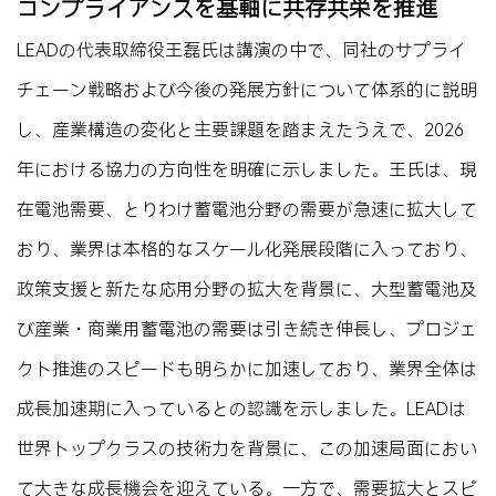
コンプライアンスを基軸に共存共栄を推進
LEADの代表取締役王磊氏は講演の中で、同社のサプライ
チェーン戦略および今後の発展方針について体系的に説明
し、産業構造の変化と主要課題を踏まえたうえで、2026
年における協力の方向性を明確に示しました。王氏は、現
在電池需要、とりわけ蓄電池分野の需要が急速に拡大して
おり、業界は本格的なスケール化発展段階に入っており、
政策支援と新たな応用分野の拡大を背景に、大型蓄電池及
び産業・商業用蓄電池の需要は引き続き伸長し、プロジェ
クト推進のスピードも明らかに加速しており、業界全体は
成長加速期に入っているとの認識を示しました。LEADは
世界トップクラスの技術力を背景に、この加速局面におい
て大きな成長機会を迎えている。一方で、需要拡大とスピ