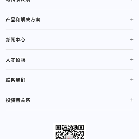
产品和解决方案
新闻中心
人才招聘
联系我们
投资者关系