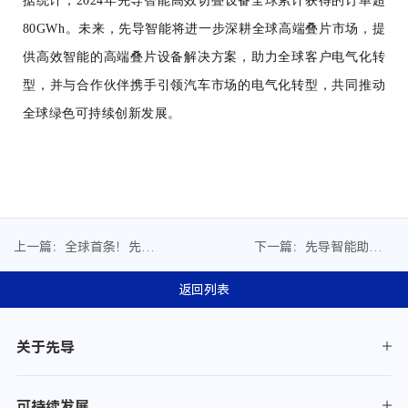
据统计，2024年先导智能高效切叠设备全球累计获得的订单超
80GWh。未来，先导智能将进一步深耕全球高端叠片市场，提
供高效智能的高端叠片设备解决方案，助力全球客户电气化转
型，并与合作伙伴携手引领汽车市场的电气化转型，共同推动
全球绿色可持续创新发展。
上一篇：全球首条！先导
下一篇：先导智能助力中
智能助力光晶能源百MW中
国钙钛矿电池头部企业百
试量产线加速投产
MW级产线加速投产
返回列表
关于先导
可持续发展