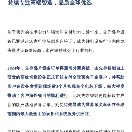
持续专注高端智造，品质全球优选
基于领先的技术实力与强大的交付能力，近年来，先导叠片设
备已通过超50家行业头部客户验证，成为锂电设备行业内的龙
头叠片设备供应商，
市占率持续处于行业前列。
2024年，先导叠片设备订单再迎海外新突破，由先导智能自主
研发的高效切叠设备正式开始交付全球顶尖车企客户，并帮助
客户在设备发货到现场后3个月实现首个电芯下线，极大程度
推动了客户海外项目的顺利进行
。
此次先导智能再度获取客户
新的欧洲基地设备订单，则使得
先导成为世界顶尖车企在全球
范围内最大最全面的设备和系统服务供应商
。