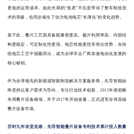
更低的运营成本。如此长期的“焦虑”
不仅是带动了整车制造技
术的突破，
也同步催生了动力电池电芯“
长薄化”的变化趋势。
基于此，叠片工艺因具备
能量密度高、极片利用率高、内部结
构更稳定，可定制化性更强、电芯性能更优等突出优势，在传
统电芯工艺中
脱颖而出，成为全球车企厂商加速电动化发展的
核心秘钥。
作为全球领先的新能源智能制造解决方案服务商，先导智能始
终坚持以客户需求为导向，专注行业技术创新，2015年便前瞻
布局叠片设备领域，并于2017年开始放量，正式进军全球高端
叠片设备市场。
历时九年攻坚克难，先导智能叠片设备专利技术累计投入数量