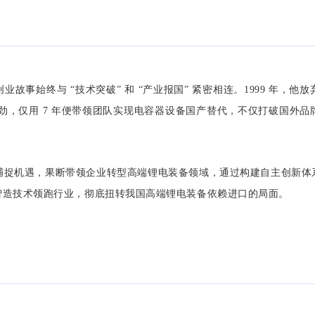
事始终与 “技术突破” 和 “产业报国” 紧密相连。1999 年，他放
的韧劲，仅用 7 年便带领团队实现电容器设备国产替代，不仅打破国
锐捕捉机遇，果断带领企业转型高端锂电装备领域，通过构建自主创新
智造技术领跑行业，彻底扭转我国高端锂电装备依赖进口的局面。