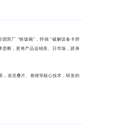
弃国营厂 “铁饭碗”，怀揣 “破解设备卡脖
外品牌垄断，更将产品远销美、日市场，跻身
体系，攻克叠片、卷绕等核心技术，研发的