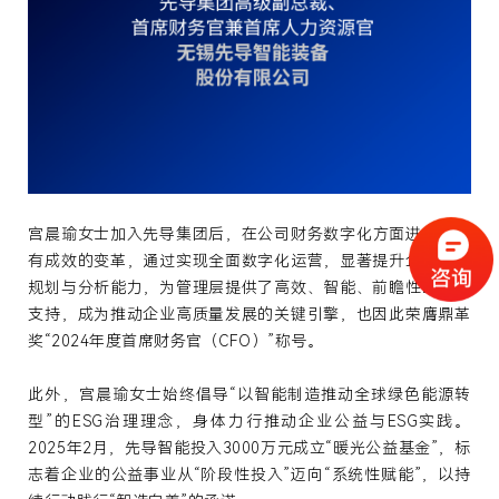
宫晨瑜女士加入先导集团后，
在
公司
财务
数字化
方面
进行
了
卓
有
成效
的
变革
，通过实现全面数字化运营，显著提升企业财务
规划与分析能力，为管理层提供了高效、智能、前瞻性的决策
支持，成为推动企业高质量发展的关键引擎，也因此荣膺
鼎革
奖“2024年度首席财务官（CFO）”称号。
此外
，
宫晨瑜女士
始终
倡导
“
以智能制造推动全球绿色能源转
型
”
的
E
S
G
治理
理念
，
身体力行推动企业公益与ESG实践。
2
0
2
5
年
2月，先导智能投入3000万元成立“暖光公益基金”，标
志着企业
的
公益事业从“阶段性投入”迈向“系统性赋能”，以持