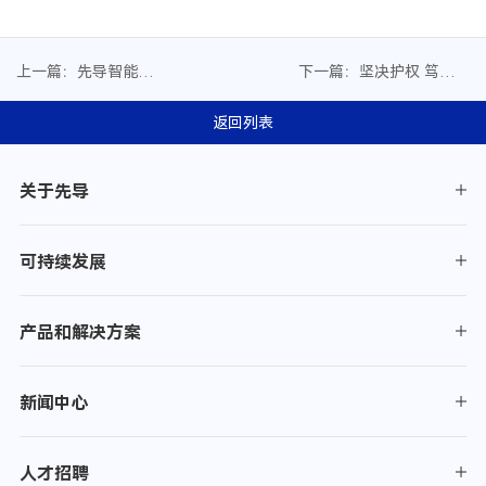
上一篇：先导智能
下一篇：坚决护权 笃行创
×OPPO：以顶尖工艺实
新——先导智能两起专利
现“无痕折叠”的掌心奇迹
维权案终审胜诉
返回列表
关于先导
可持续发展
产品和解决方案
新闻中心
人才招聘