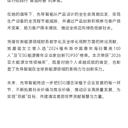
续行动践行“智造向善”的承诺。
在她
的
倡导下
，
先导智能
从
产品
设计
的
全生命周期出发，
实现
生产
设备
的
全流程
节能
减排
，
并
通过
产品
创新积极参与客户技
术变革，助力
客户
降本
增效
，
推动
全球迈向绿色低碳社会。
凭借在
新
能源
领域
财务
数字化
及全球化视野方面的突出贡献，
宫晨瑜女士曾入选“2024福布斯中国青年海归菁英100
人”及“ESG能源青年企业家创新TOP30”榜单。本次荣获“2026
亚太能源女性领袖奖”，既是对她个人卓越成就的肯定，也彰
显了先导智能在全球新能源领域的影响力与创新实力。
未来
，先导智能将
进一步
把ESG理念深植于企业发展的每一环
节，不断拓展社会价值与商业
价
值，推动
企业
高质量发展，为
实现“双碳”目标、共建清洁美丽世界贡献智慧与力量。