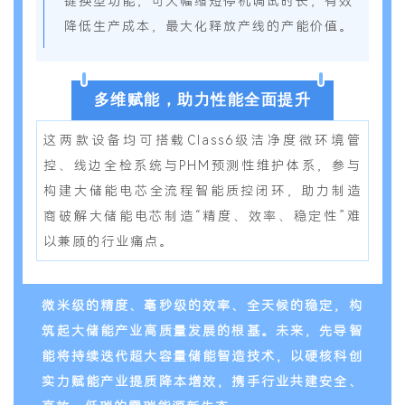
键换型功能，可大幅缩短停机调试时长，有效
降低生产成本，最大化释放产线的产能价值。
多维赋能，助力性能全面提升
这两款设备均可搭载Class6级洁净度微环境管
控、线边全检系统与PHM预测性维护体系，参与
构建大储能电芯全流程智能质控闭环，助力制造
商破解大储能电芯制造“精度、效率、稳定性”难
以兼顾的行业痛点。
微米级的精度、毫秒级的效率、全天候的稳定，构
筑起大储能产业高质量发展的根基。未来，先导智
能将持续迭代超大容量储能智造技术，以硬核科创
实力赋能产业提质降本增效，携手行业共建安全、