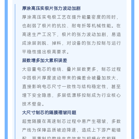
厚涂高压实极片张力波动加剧
厚涂高压实电极工艺在提升能量密度的同时，
也削弱了极片的抗拉、耐弯折等机械性能。在
高速生产工况下，极片的张力波动加剧，易造
成涂层剥脱、掉料，对设备的张力控制与运行
平稳性提出极高要求。
层数增多加大累积误差
大容量电芯的卷绕、叠片层数更多，制芯过程
中因极片厚度波动带来的偏差会被叠加放大，
直接影响电芯尺寸一致性与结构稳定性，甚至
埋下安全隐患，多层低漂移控制成为行业核心
技术壁垒。
大尺寸制芯的隔膜褶皱问题
超宽隔膜在高速制芯过程中易产生褶皱，多数
产线为保障品质被迫降速，造成上下游产能错
配，严重制约整线生产效率与规模化产能释