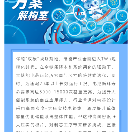
伴随“双碳”战略落地，储能产业全面迈入TWh规
模化时代
。
在全链条降本和系统简化的驱动下
，
大储能电芯
正经历
容量与尺寸的跨越式迭代。
同
时，为适配
20年以上长效运行
工况，
电池循环寿
命要求高达5000-15000次
甚至更高。为提升大
储能系统的商业应用能力
，行业普遍
对电芯设计
采用
高面密度+大压实
技术路线，通过提升单体
容量优化储能系统整体性能。
但这种高面密度 +
大压实的极片，对制芯工序带来诸多挑战，直接