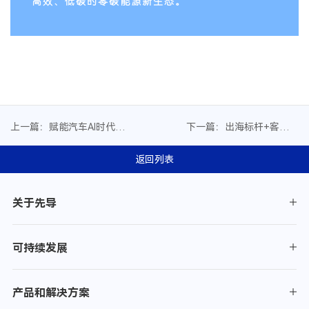
高效、低碳的零碳能源新生态。
上一篇：赋能汽车AI时代丨
下一篇：出海标杆+客户复
先导智能·立导科技发布车
购｜先导智能卷料自动化
载多媒体组装整体方案
AGV落地日本高崎
返回列表
关于先导
可持续发展
产品和解决方案