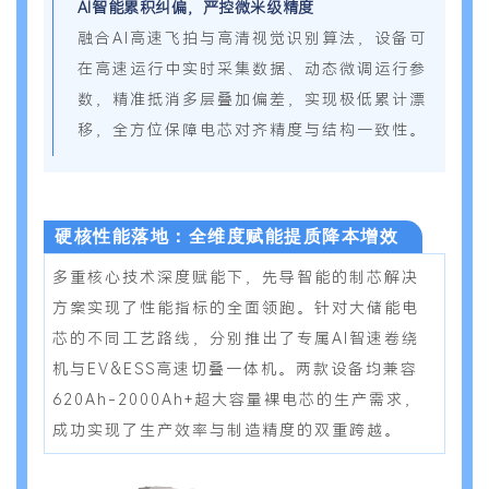
AI智能累积纠偏，严控微米级精度
融合AI高速飞拍与高清视觉识别算法，设备可
在高速运行中实时采集数据、动态微调运行参
数，精准抵消多层叠加偏差，实现极低累计漂
移，全方位保障电芯对齐精度与结构一致性。
硬核性能落地：全维度赋能提质降本增效
多
重核心技术深度赋能下，先导智能的制芯解决
方案实现了性能指标的全面领跑。针对大储能电
芯的不同工艺路线，分别推出了专属AI智速卷绕
机与EV&ESS高速切叠一体机。两款设备均兼容
620Ah-2000Ah+超大容量裸电芯的生产需求，
成功实现了生产效率与制造精度的双重跨越。