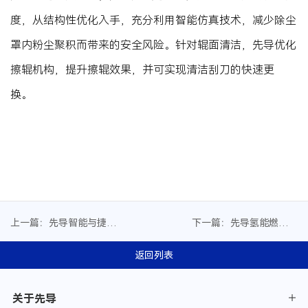
度，从结构性优化入手，充分利用智能仿真技术，减少除尘
罩内粉尘聚积而带来的安全风险。针对辊面清洁，先导优化
擦辊机构，提升擦辊效果，并可实现清洁刮刀的快速更
换。
上一篇：先导智能与捷氢
下一篇：先导氢能燃料电
科技签署战略合作协议
池装备荣获省首台(套)重大
装备认定
返回列表
关于先导