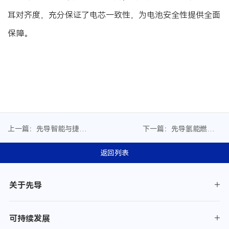
耳对齐度，充分保证了电芯一致性，为电池安全性提供全面
保障。
上一篇：先导智能与捷氢
下一篇：先导氢能燃料电
科技签署战略合作协议
池装备荣获省首台(套)重大
装备认定
返回列表
关于先导
可持续发展