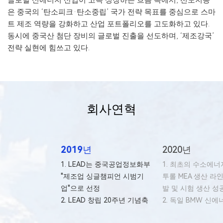
글로벌 신에너지 산업이 고속 성장하는 흐름 속에서, 선도지능
은 중국의 ‘탄소피크·탄소중립’ 국가 전략 목표를 중심으로 스마
트 제조 역량을 강화하고 산업 포트폴리오를 고도화하고 있다.
동시에 중국산 첨단 장비의 글로벌 진출을 선도하며, ‘제조강국’
전략 실현에 힘쓰고 있다.
회사연혁
2019년
2020년
1. LEAD는 중국공업정보화부
1. 최초의 수소에너
"제조업 싱글챔피언 시범기
투롤 MEA 생산 라인
업"으로 선정
발 및 시험 생산 성
2. LEAD 창립 20주년 기념축
2. 독일 BMW 신에
제 진행 및 신에너지 첨단장
리 모듈 & PACK 