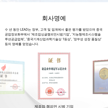
비 제조기지 본격 생산 시작
주
3. LEAD는 중국공업정보화부
3. 독일 자회사 및 
"2019년 지능형 제조 시스템
사 설립
회사명예
솔루션 공급업체"로 선정
4. 고속 스태킹 설비
4. 유럽 NORTHVOLT 리튬이
유율 60% 이상, 원
온 셀 턴키 라인 수주
율 355ppm 이상,
수 년 동안 LEAD는 정부, 고객 및 업계에서 좋은 평가를 받았으며 중국
공업정보화부에서 '제조업싱글챔피언시범기업', '지능형제조시스템솔
5. 스웨덴 자회사 설립으로 유
형 셀 턴키 라인 대
루션공급업체', '중국기계산업과학기술상 1등상', '장쑤성 성장 품질상'
럽 진출 시작
5. TOPCon PV 셀
등의 영예를 얻었습니다.
개발 성공, PV 스
9000pcs/hr 이상
6. 레이저 셀 커팅, 
시블 회로기판 드릴
저 조각기(LOC), 
기 등의 설비 고객 
대량 출하
제조업 챔피언 시범 기업