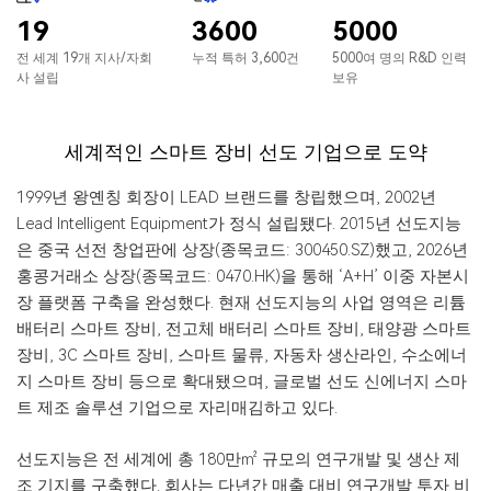
19
3600
5000
전 세계 19개 지사/자회
누적 특허 3,600건
5000여 명의 R&D 인력
사 설립
보유
세계적인 스마트 장비 선도 기업으로 도약
1999년 왕옌칭 회장이 LEAD 브랜드를 창립했으며, 2002년
Lead Intelligent Equipment가 정식 설립됐다. 2015년 선도지능
은 중국 선전 창업판에 상장(종목코드: 300450.SZ)했고, 2026년
홍콩거래소 상장(종목코드: 0470.HK)을 통해 ‘A+H’ 이중 자본시
장 플랫폼 구축을 완성했다. 현재 선도지능의 사업 영역은 리튬
배터리 스마트 장비, 전고체 배터리 스마트 장비, 태양광 스마트
장비, 3C 스마트 장비, 스마트 물류, 자동차 생산라인, 수소에너
지 스마트 장비 등으로 확대됐으며, 글로벌 선도 신에너지 스마
트 제조 솔루션 기업으로 자리매김하고 있다.
선도지능은 전 세계에 총 180만㎡ 규모의 연구개발 및 생산 제
조 기지를 구축했다. 회사는 다년간 매출 대비 연구개발 투자 비