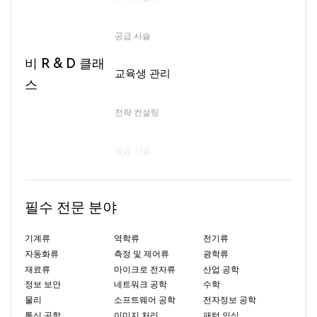
전기 R&D 엔지니어
공급 사슬
비 R & D 클래
교육생 관리
기계 R&D 엔지니어
스
전략 컨설팅
공급 사슬
교육생 관리
필수 전문 분야
기계류
역학류
전기류
자동화류
측정 및 제어류
광학류
재료류
마이크로 전자류
산업 공학
정보 보안
네트워크 공학
수학
물리
소프트웨어 공학
전자정보 공학
통신 공학
이미지 처리
패턴 인식