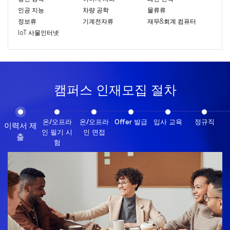
인공 지능
차량 공학
물류류
정보류
기계전자류
재무&회계 컴퓨터
IoT 사물인터넷
캠퍼스 인재모집 절차
온/오프라
온/오프라
Offer 발급
입사 교육
정규직
이력서 제
인 필기 시
인 면접
출
험