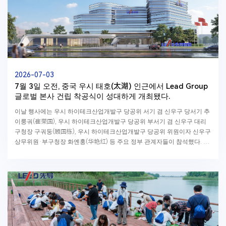
2026-07-03
7월 3일 오전, 중국 우시 태호(太湖) 인근에서 Lead Group
글로벌 본사 건립 착공식이 성대하게 개최됐다.
이날 행사에는 우시 하이테크산업개발구 당공위 서기 겸 신우구 당서기 추
이룽궈(崔荣国), 우시 하이테크산업개발구 당공위 부서기 겸 신우구 대리
구청장 구궈둥(顾国栋), 우시 하이테크산업개발구 당공위 위원이자 신우구
상무위원·부구청장 화옌훙(华艳红) 등 주요 정부 관계자들이 참석했다. 또
한 Lead Group 왕옌...