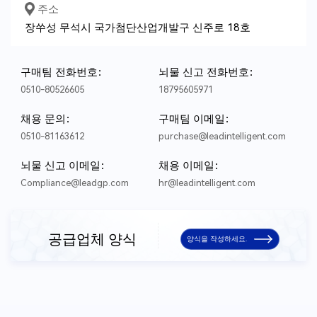
주소
장쑤성 무석시 국가첨단산업개발구 신주로 18호
재무 상태
*
은행 이름
*
은행 계좌 번호
구매팀 전화번호：
뇌물 신고 전화번호：
0510-80526605
18795605971
*
고정 자산의 원
*
순 고정 자산
래 가치
채용 문의：
구매팀 이메일：
0510-81163612
purchase@leadintelligent.com
*
은행 크레딧 상
*
2022년 총 마진
뇌물 신고 이메일：
채용 이메일：
태
Compliance@leadgp.com
hr@leadintelligent.com
*
2022연간 순 이
*
2022년 총 세금
자율
납부액
공급업체 양식
양식을 작성하세요.
*
2020년 매출 수
*
2021 판매 수익
익