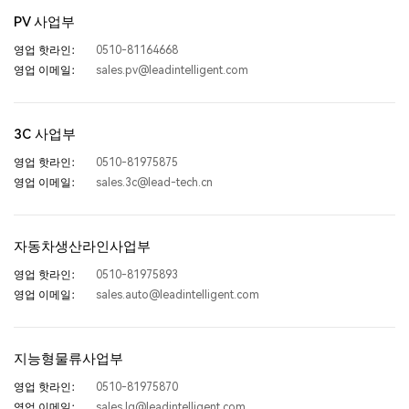
PV 사업부
*
휴대폰
관리자 수
기술 직원 수
수요 정보
영업 핫라인：
0510-81164668
영업 이메일：
sales.pv@leadintelligent.com
*
설명
품질 관리자
운영자 수
*
이메일
수
3C 사업부
영업 핫라인：
0510-81975875
생산 기술 수
동료 경쟁사
준
영업 이메일：
sales.3c@lead-tech.cn
수요 정보
*
설명
자동차생산라인사업부
품질 관리 시스템(객관식)
영업 핫라인：
0510-81975893
ISO9001
IATF16949
ISO14001
없음
영업 이메일：
sales.auto@leadintelligent.com
본인은 자발적으로 다음 내용을 읽고 동의합니다.
《개인정보 보호
정책》
、
《법적 고지》
공급 유형
지능형물류사업부
공작물
표준 부품
*
가공 부품(객관식)
영업 핫라인：
0510-81975870
영업 이메일：
sales.lg@leadintelligent.com