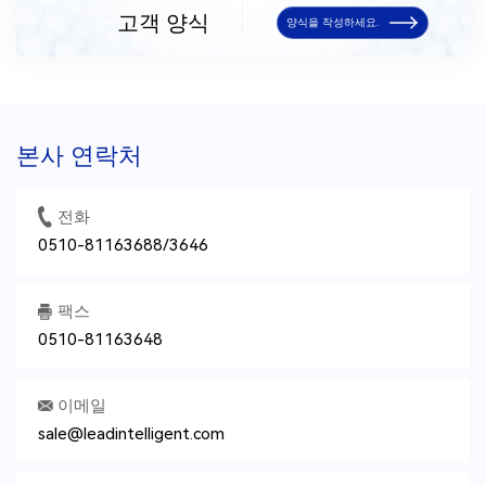
고객 양식
양식을 작성하세요.
장비 이름
장비 모델
장비 수
제조사/출처
작업
수정
제거
본사 연락처
증가
전화
주요 테스트 및 실험 장비
0510-81163688/3646
장비 이름
장비 모델
장비 수
제조사/출처
작업
팩스
0510-81163648
수정
제거
이메일
sale@leadintelligent.com
증가