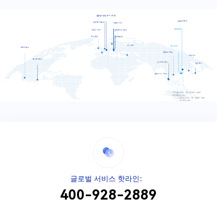
공급업체 자체 추천 양식
*
양식 작성 날
*
우편 번호
짜
정보 출처
*
회사 식별
글로벌 서비스 핫라인：
400-928-2889
*
사업자 등록
*
세금 등록 번
번호
호
기본 정보
생산 공급업체 자체 추천 양식