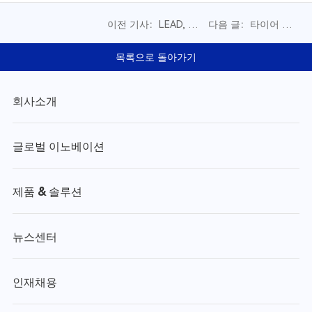
이전 기사：LEAD, 글
다음 글：타이어 스마
로벌 핵심 고객에 고호
트 제조의 새로운 동력
환 각형 대형 ESS 배
| LEAD, 물류 가치사슬
목록으로 돌아가기
터리 표준 생산라인 납
효율 재구성
품
회사소개
글로벌 이노베이션
제품 & 솔루션
뉴스센터
인재채용