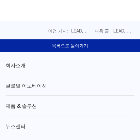
이전 기사：LEAD,
다음 글：LEAD, 베이
2026 세계수소서밋 참
징 휴머노이드 로봇 혁
가，글로벌 공급 역량
신센터와 전략적 협력
목록으로 돌아가기
기반으로 유럽 시장 공
체결
략 가속화
회사소개
글로벌 이노베이션
제품 & 솔루션
뉴스센터