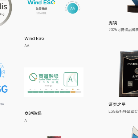
EcoVadis
Wind ESG
银牌
AA
华证 ESG
商道融绿
AAA
A