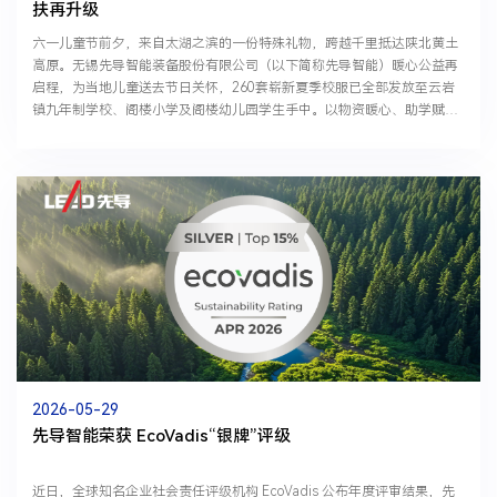
扶再升级
六一儿童节前夕，来自太湖之滨的一份特殊礼物，跨越千里抵达陕北黄土
高原。无锡先导智能装备股份有限公司（以下简称先导智能）暖心公益再
启程，为当地儿童送去节日关怀，260套崭新夏季校服已全部发放至云岩
镇九年制学校、阁楼小学及阁楼幼儿园学生手中。以物资暖心、助学赋
能、妇儿关爱为抓手，先导智能用点滴善意守护山区...
2026-05-29
先导智能荣获 EcoVadis“银牌”评级
近日，全球知名企业社会责任评级机构 EcoVadis 公布年度评审结果，先