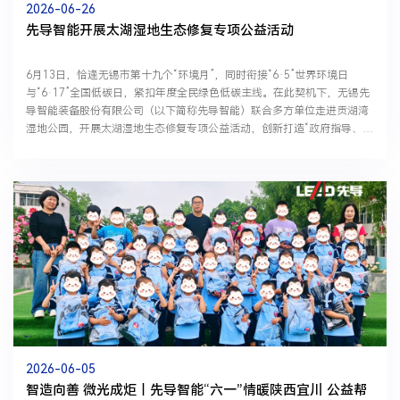
2026-06-26
先导智能开展太湖湿地生态修复专项公益活动
6月13日，恰逢无锡市第十九个“环境月”，同时衔接“6·5”世界环境日
与“6·17”全国低碳日，紧扣年度全民绿色低碳主线。在此契机下，无锡先
导智能装备股份有限公司（以下简称先导智能）联合多方单位走进贡湖湾
湿地公园，开展太湖湿地生态修复专项公益活动，创新打造“政府指导、企
业出资、专业执行、慈善赋能、公众参与”五位一体协...
2026-06-05
智造向善 微光成炬｜先导智能“六一”情暖陕西宜川 公益帮