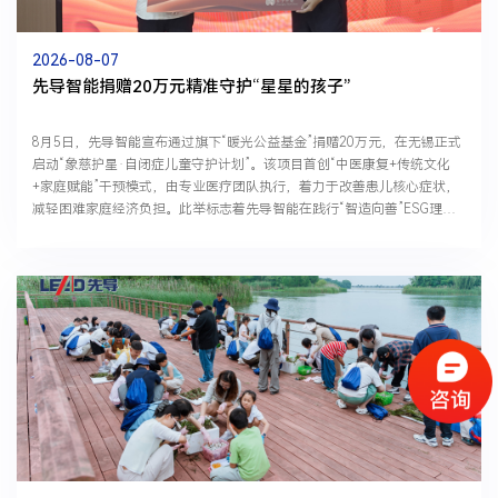
2026-08-07
先导智能捐赠20万元精准守护“星星的孩子”
8月5日，先导智能宣布通过旗下“暖光公益基金”捐赠20万元，在无锡正式
启动“象慈护星·自闭症儿童守护计划”。该项目首创“中医康复+传统文化
+家庭赋能”干预模式，由专业医疗团队执行，着力于改善患儿核心症状，
减轻困难家庭经济负担。此举标志着先导智能在践行“智造向善”ESG理
念、深耕本土特殊儿童关爱体系上迈出坚实一步。01打...