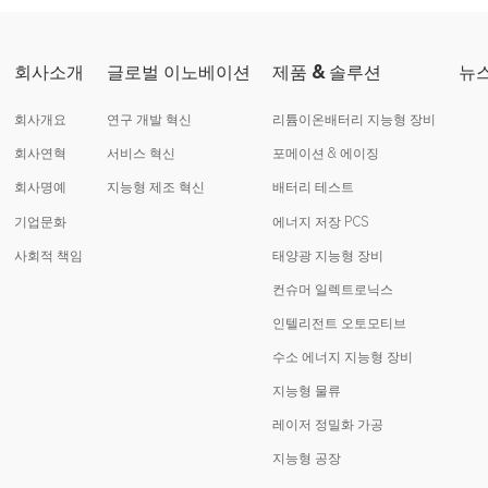
회사소개
글로벌 이노베이션
제품 & 솔루션
뉴
회사개요
연구 개발 혁신
리튬이온배터리 지능형 장비
회사연혁
서비스 혁신
포메이션 & 에이징
회사명예
지능형 제조 혁신
배터리 테스트
기업문화
에너지 저장 PCS
사회적 책임
태양광 지능형 장비
컨슈머 일렉트로닉스
인텔리전트 오토모티브
수소 에너지 지능형 장비
지능형 물류
레이저 정밀화 가공
지능형 공장