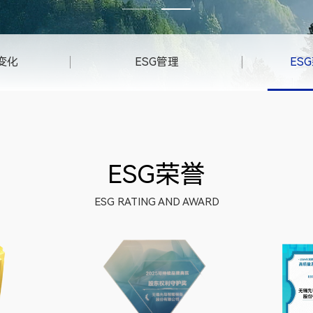
变化
ESG管理
ES
ESG荣誉
ESG RATING AND AWARD