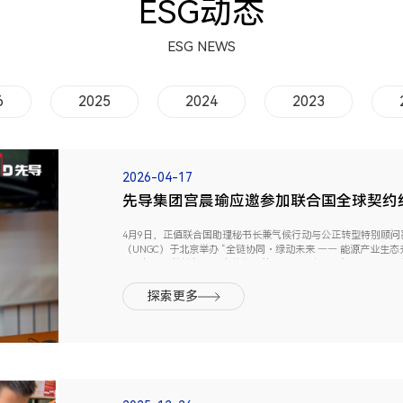
ESG动态
ESG NEWS
6
2025
2024
2023
2026-04-17
先导集团宫晨瑜应邀参加联合国全球契约组
全球能源公正转型
4月9日，正值联合国助理秘书长兼气候行动与公正转型特别顾
（UNGC）于北京举办 “全链协同・绿动未来 —— 能源产业生
先导智能、赣锋锂业、海信集团等国内能源产业头部企业。先导集团高
探索更多