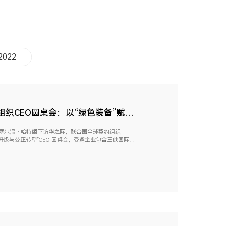
2022
织CEO圆桌会：以“绿色装备”赋能
问塞尔温・哈特阁下访华之际，联合国全球契约组织
态升级与公正转型”CEO 圆桌会，受邀企业包含三峡国际、
级副总裁、CFO兼CHRO宫晨瑜女士应邀出...