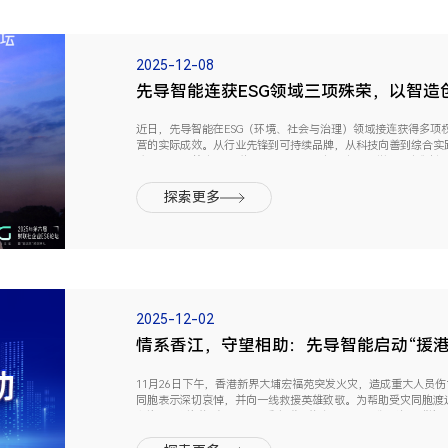
2025-12-08
先导智能连获ESG领域三项殊荣，以智造
近日，先导智能在ESG（环境、社会与治理）领域接连获得多项
营的实际成效。从行业先锋到可持续品牌，从科技向善到综合实
迹。10月，第六届财联社企业ESG论坛在北京成功举办。在“致远
探索更多
2025-12-02
情系香江，守望相助：先导智能启动“援港
11月26日下午，香港新界大埔宏福苑突发火灾，造成重大人员
同胞表示深切哀悼，并向一线救援英雄致敬。为帮助受灾同胞渡
以资金+物资的形式，结合受灾群众的实际需求，分批次捐赠资金和