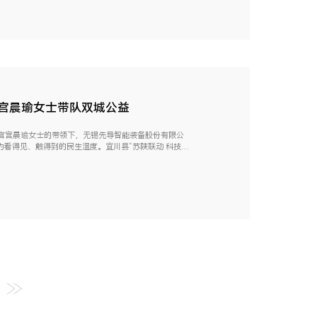
裁宫晨瑜女士带队双城公益
官宫晨瑜女士的带领下，无锡先导智能装备股份有限公
为看得见、触得到的民生温度。宜川县“苏陕联动 科技筑
体赋能，作为全球领先的新能源智能...