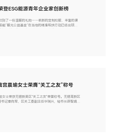
荣登ESG能源青年企业家创新榜
收到了一份温暖的礼物——崭新的定制校服、丰富的课
智能“暖光公益基金”在当地的精准帮扶行动已结出硕
高级副总裁宫晨瑜女士携团队赴延安宜川县进...
裁宫晨瑜女士荣膺“关工之友”称号
女士荣获无锡新吴区"关工之友"荣誉称号。无锡高新区
委书记秦向军，区关工委副主任华瑞兴，秘书长薛智娟等
..