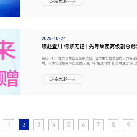
探索更多
2025-10-24
暖赴宜川 情系无锡 | 先导集团高级副总
金秋十月，在先导集团高级副总裁、首席财务官兼首席人力资源
司，以两场落地有声的慈善行动，将“智造向善”的公司理念转化
梦” 教育行动现场合影从陕西宜川的教育帮扶到无锡本地的特殊群
探索更多
1
3
4
5
6
7
8
9
2