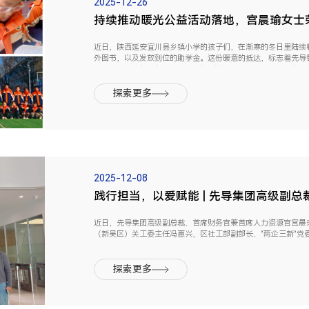
2025-12-26
持续推动暖光公益活动落地，宫晨瑜女士
近日，陕西延安宜川县乡镇小学的孩子们，在渐寒的冬日里陆续
外图书，以及发放到位的助学金。这份暖意的抵达，标志着先导
果。01公益升级从“定点帮扶”到“系统关怀”今年10月，先导集团
探索更多
2025-12-08
践行担当，以爱赋能 | 先导集团高级副总
近日，先导集团高级副总裁、首席财务官兼首席人力资源官宫晨瑜
（新吴区）关工委主任冯惠兴，区社工部副部长、"两企三新"党
一行专程赴先导集团为宫晨瑜女士授牌。"关工之友"旨在表彰在服.
探索更多