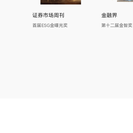
证券市场周刊
金融界
标
员
首届ESG金曙光奖
第十二届金智奖
发