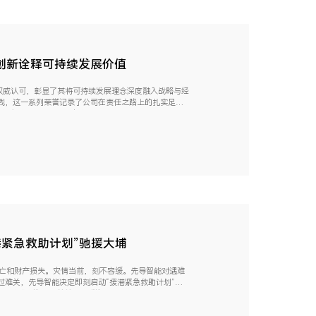
创新诠释可持续发展价值
权威认可，彰显了其将可持续发展理念深度融入战略与经
践，这一系列荣誉记录了公司在责任之路上的扎实足
奖”颁奖典礼上，先导智能与比亚迪、晶科...
紧急救助计划”驰援大埔
伤亡和财产损失。灾情当前，刻不容缓。先导智能对遇难
过难关，先导智能决定即刻启动“援港紧急救助计划”，
救援物资。目前首批捐赠资金100万元...